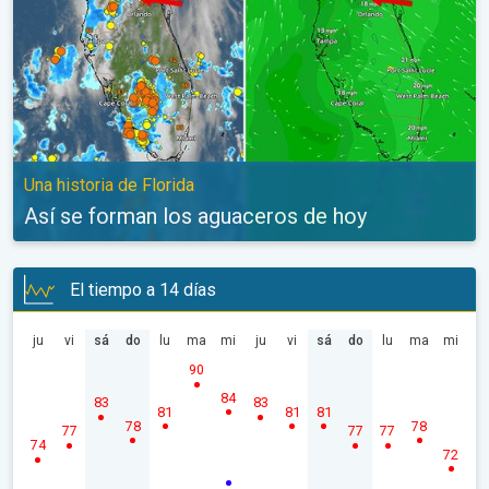
Una historia de Florida
Así se forman los aguaceros de hoy
El tiempo a 14 días
ju
vi
sá
do
lu
ma
mi
ju
vi
sá
do
lu
ma
mi
90
84
83
83
81
81
81
78
78
77
77
77
74
72