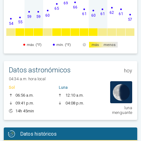
69
66
65
62
61
61
61
60
60
59
59
57
55
54
máx. (°F)
mín. (°F)
más
menos
Datos astronómicos
hoy
04:34 a.m. hora local
Sol
Luna
06:56 a.m.
12:10 a.m.
09:41 p.m.
04:08 p.m.
luna
14h 45min
menguante
Datos históricos