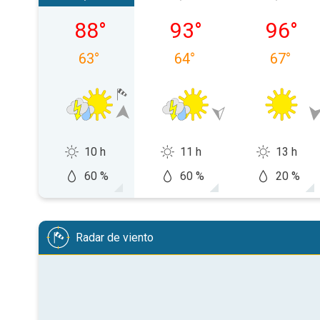
domingo, 09/08
lunes, 10/08
martes,
88
°
93
°
96
°
63
°
64
°
67
°
10 h
11 h
13 h
60 %
60 %
20 %
Radar de viento