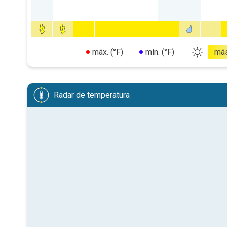
máx. (°F)
mín. (°F)
má
Radar de temperatura