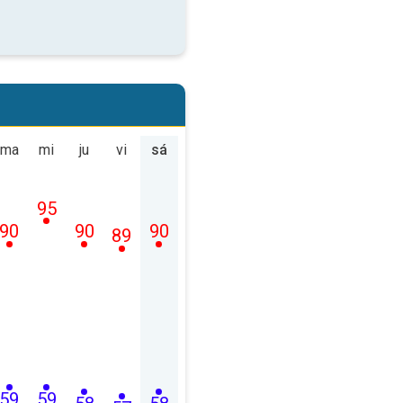
ma
mi
ju
vi
sá
95
90
90
90
89
59
59