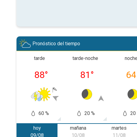
Pronóstico del tiempo
tarde
tarde-noche
noch
88
°
81
°
64
60 %
20 %
20
hoy
mañana
martes
09/08
10/08
11/08