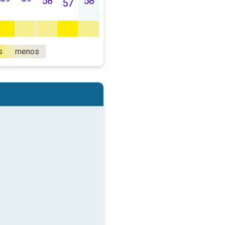
58
58
57
s
menos