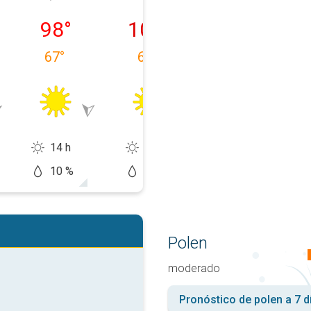
 11/08
miércoles, 12/08
jueves, 13/08
viernes, 14/08
98
°
100
°
100
°
67
°
67
°
68
°
14 h
13 h
13 h
10 %
5 %
20 %
Polen
moderado
Pronóstico de polen a 7 d