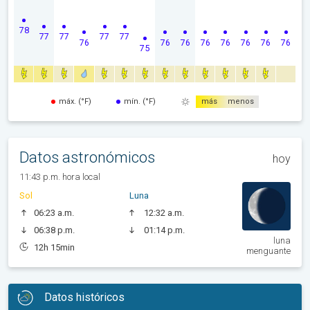
78
77
77
77
77
76
76
76
76
76
76
76
76
75
máx. (°F)
mín. (°F)
más
menos
Datos astronómicos
hoy
11:43 p.m. hora local
Sol
Luna
06:23 a.m.
12:32 a.m.
06:38 p.m.
01:14 p.m.
luna
12h 15min
menguante
Datos históricos