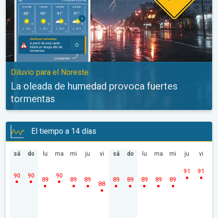
Diluvio para el Noreste
La oleada de humedad provoca fuertes
tormentas
El tiempo a 14 días
sá
do
lu
ma
mi
ju
vi
sá
do
lu
ma
mi
ju
vi
91
91
90
90
90
89
89
89
89
89
89
89
89
88