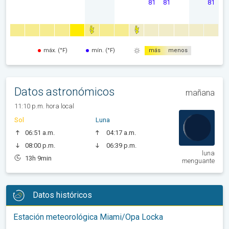
81
81
81
máx. (°F)
mín. (°F)
más
menos
Datos astronómicos
mañana
11:10 p.m. hora local
Sol
Luna
06:51 a.m.
04:17 a.m.
08:00 p.m.
06:39 p.m.
luna
13h 9min
menguante
Datos históricos
Estación meteorológica Miami/Opa Locka