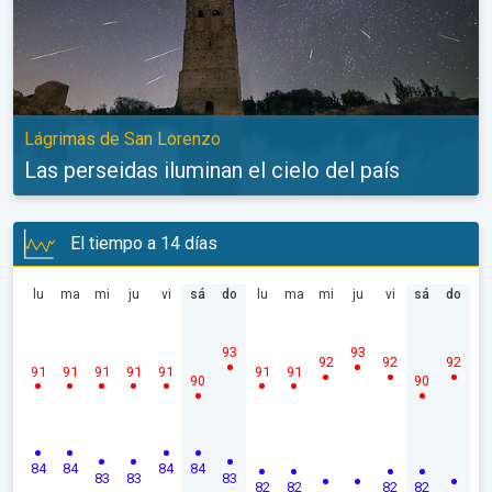
Lágrimas de San Lorenzo
Las perseidas iluminan el cielo del país
El tiempo a 14 días
lu
ma
mi
ju
vi
sá
do
lu
ma
mi
ju
vi
sá
do
93
93
92
92
92
91
91
91
91
91
91
91
90
90
84
84
84
84
83
83
83
82
82
82
82