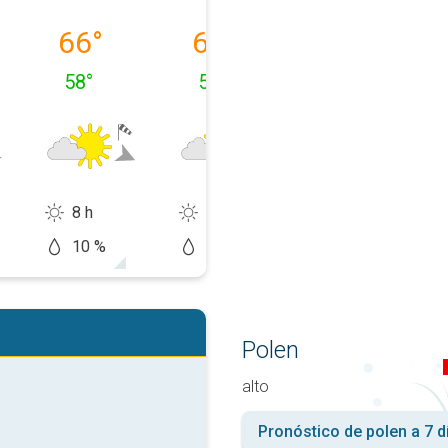
 10-08
dinsdag 11-08
woensdag 12-08
donderdag 13-
66
°
66
°
70
°
58
°
56
°
52
°
8 h
8 h
14 h
10 %
20 %
10 %
Polen
alto
Pronóstico de polen a 7 d