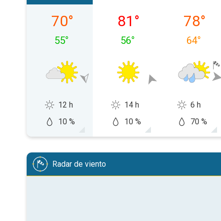
zaterdag 08-08
zondag 09-08
maandag
70
°
81
°
78
°
55
°
56
°
64
°
12 h
14 h
6 h
10 %
10 %
70 %
Radar de viento