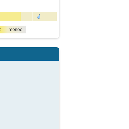
s
menos