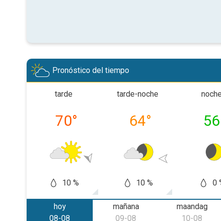
Pronóstico del tiempo
tarde
tarde-noche
noch
70
°
64
°
56
10 %
10 %
0 
hoy
mañana
maandag
08-08
09-08
10-08