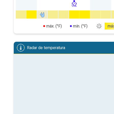
52
máx. (°F)
mín. (°F)
má
Radar de temperatura