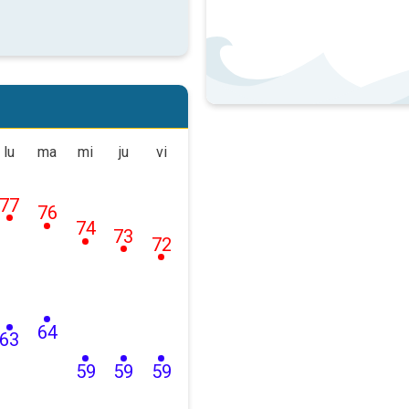
lu
ma
mi
ju
vi
77
76
74
73
72
64
63
59
59
59