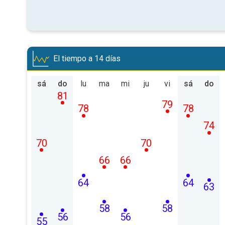
El tiempo a 14 días
sá
do
lu
ma
mi
ju
vi
sá
do
81
79
78
78
74
70
70
66
66
64
64
63
58
58
56
56
55