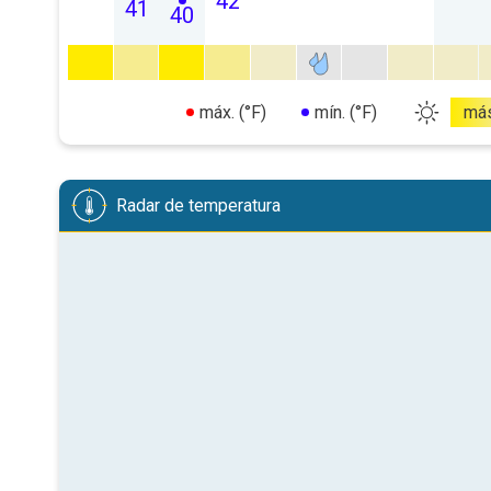
42
41
40
máx. (°F)
mín. (°F)
má
Radar de temperatura