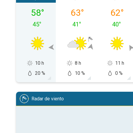
viernes, 07/08
sábado, 08/08
domingo
58
°
63
°
62
°
45
°
41
°
40
°
10 h
8 h
11 h
20 %
10 %
0 %
Radar de viento