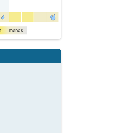
s
menos