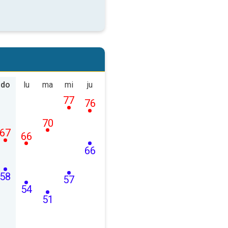
do
lu
ma
mi
ju
77
76
70
67
66
66
58
57
54
51