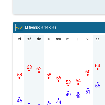
El tiempo a 14 días
vi
sá
do
lu
ma
mi
ju
vi
sá
64
63
62
60
58
58
56
54
53
55
51
49
48
45
44