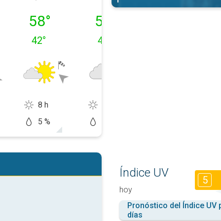
, 09/08
lunes, 10/08
martes, 11/08
miércoles, 12/
58
°
56
°
53
°
42
°
44
°
49
°
8 h
3 h
0 h
5 %
10 %
80 %
Índice UV
5
hoy
Pronóstico del Índice UV 
días