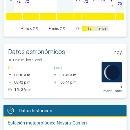
72
72
72
70
69
máx. (°F)
mín. (°F)
más
menos
Datos astronómicos
hoy
10:05 a.m. hora local
Sol
Luna
06:18 a.m.
01:42 a.m.
08:42 p.m.
06:44 p.m.
luna
14h 24min
menguante
Datos históricos
Estación meteorológica Novara-Cameri