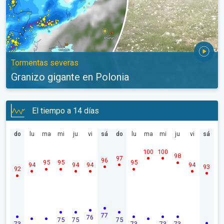
Tormentas severas
Granizo gigante en Polonia
El tiempo a 14 días
do
lu
ma
mi
ju
vi
sá
do
lu
ma
mi
ju
vi
sá
100
100
98
97
96
95
95
95
94
94
94
94
93
92
77
76
75
75
75
73
73
73
73