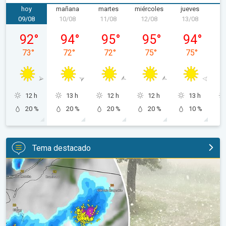
hoy
mañana
martes
miércoles
jueves
v
09/08
10/08
11/08
12/08
13/08
1
domingo, 09/08
lunes, 10/08
martes, 11/08
miércoles, 12/08
jueves, 13/0
92
°
94
°
95
°
95
°
94
°
73
°
72
°
72
°
75
°
75
°
12 h
13 h
12 h
12 h
13 h
20 %
20 %
20 %
20 %
10 %
Tema destacado
Granizo gigante en Polonia. Tormentas severas. . .