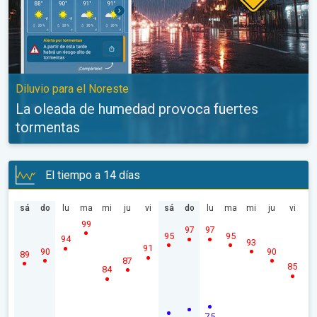
Diluvio para el Noreste
La oleada de humedad provoca fuertes
tormentas
El tiempo a 14 días
sá
do
lu
ma
mi
ju
vi
sá
do
lu
ma
mi
ju
vi
99
97
97
95
95
94
93
91
90
90
89
87
85
84
75