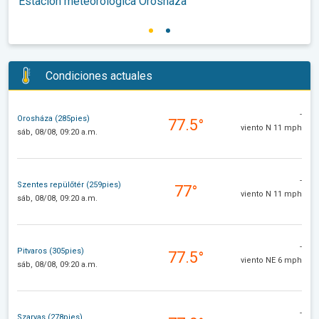
Estación meteorológica Orosháza
Condiciones actuales
-
Orosháza (285pies)
77.5°
viento N 11 mph
sáb, 08/08, 09:20 a.m.
-
Szentes repülőtér (259pies)
77°
viento N 11 mph
sáb, 08/08, 09:20 a.m.
-
Pitvaros (305pies)
77.5°
viento NE 6 mph
sáb, 08/08, 09:20 a.m.
-
Szarvas (278pies)