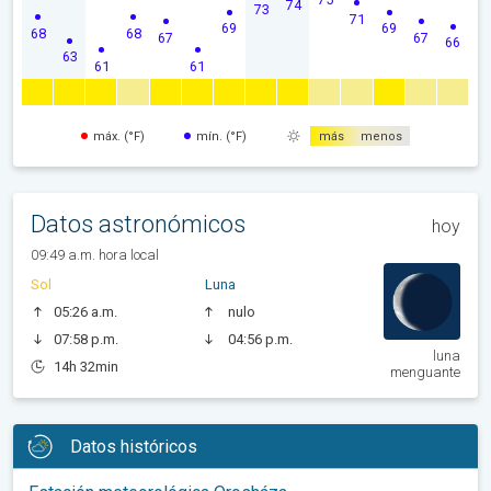
74
73
71
69
69
68
68
67
67
66
63
61
61
máx. (°F)
mín. (°F)
más
menos
Datos astronómicos
hoy
09:49 a.m. hora local
Sol
Luna
05:26 a.m.
nulo
07:58 p.m.
04:56 p.m.
luna
14h 32min
menguante
Datos históricos