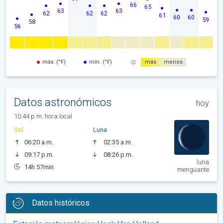
66
65
63
63
62
62
62
61
60
60
59
58
56
máx. (°F)
mín. (°F)
más
menos
Datos astronómicos
hoy
10:44 p.m. hora local
Sol
Luna
06:20 a.m.
02:35 a.m.
09:17 p.m.
08:26 p.m.
luna
14h 57min
menguante
Datos históricos