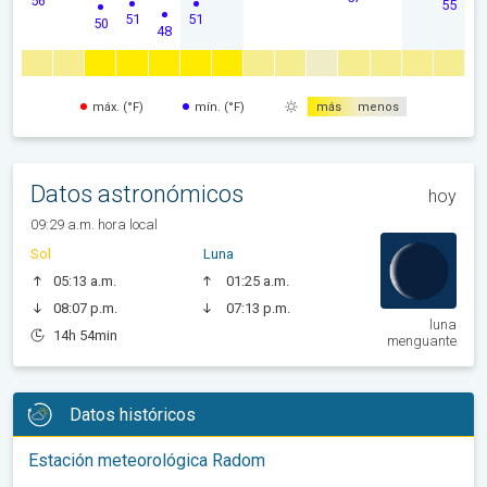
56
55
51
51
50
48
máx. (°F)
mín. (°F)
más
menos
Datos astronómicos
hoy
09:29 a.m. hora local
Sol
Luna
05:13 a.m.
01:25 a.m.
08:07 p.m.
07:13 p.m.
luna
14h 54min
menguante
Datos históricos
Estación meteorológica Radom