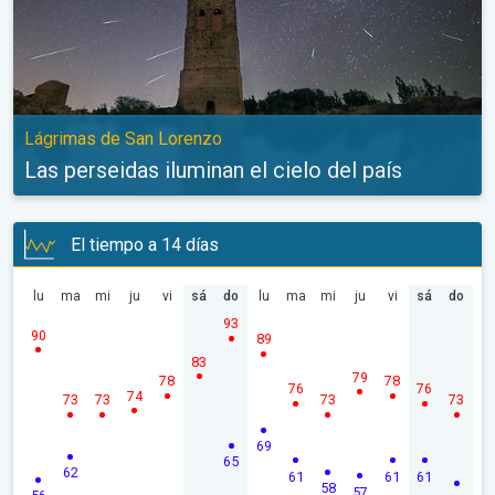
Lágrimas de San Lorenzo
Las perseidas iluminan el cielo del país
El tiempo a 14 días
lu
ma
mi
ju
vi
sá
do
lu
ma
mi
ju
vi
sá
do
93
90
89
83
79
78
78
76
76
74
73
73
73
73
69
65
62
61
61
61
58
57