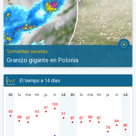
Tormentas severas
Granizo gigante en Polonia
El tiempo a 14 días
do
lu
ma
mi
ju
vi
sá
do
lu
ma
mi
ju
vi
sá
100
97
93
93
91
88
88
87
87
87
87
84
80
78