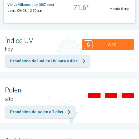
-
Vélizy-Villacoublay (587pies)
71.6°
viento 0 mph
dom, 09/08, 12:30 a.m.
Índice UV
6
ALTO
hoy
Pronóstico del Índice UV para 6 días
Polen
alto
Pronóstico de polen a 7 días