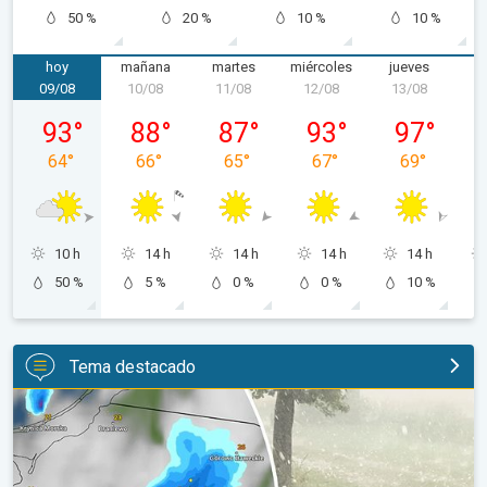
50 %
20 %
10 %
10 %
hoy
mañana
martes
miércoles
jueves
v
09/08
10/08
11/08
12/08
13/08
1
domingo, 09/08
lunes, 10/08
martes, 11/08
miércoles, 12/08
jueves, 13/0
93
°
88
°
87
°
93
°
97
°
64
°
66
°
65
°
67
°
69
°
10 h
14 h
14 h
14 h
14 h
50 %
5 %
0 %
0 %
10 %
Tema destacado
Granizo gigante en Polonia. Tormentas severas. . .