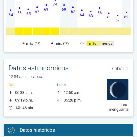
74
69
69
67
67
66
66
65
64
64
63
62
61
59
máx. (°F)
mín. (°F)
más
menos
Datos astronómicos
sábado
12:54 a.m. hora local
Sol
Luna
06:33 a.m.
12:50 a.m.
09:19 p.m.
06:28 p.m.
luna
14h 46min
menguante
Datos históricos