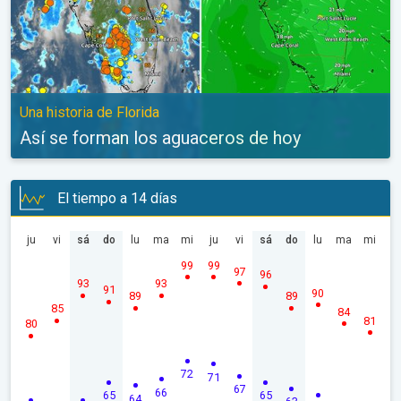
Una historia de Florida
Así se forman los aguaceros de hoy
El tiempo a 14 días
ju
vi
sá
do
lu
ma
mi
ju
vi
sá
do
lu
ma
mi
99
99
97
96
93
93
91
90
89
89
85
84
81
80
72
71
67
66
65
65
64