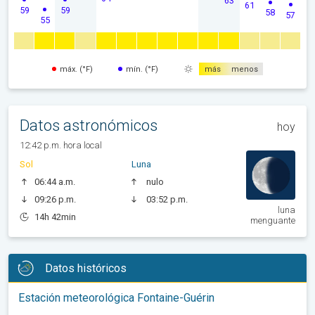
63
61
59
59
58
57
55
máx. (°F)
mín. (°F)
más
menos
Datos astronómicos
hoy
12:42 p.m. hora local
Sol
Luna
06:44 a.m.
nulo
09:26 p.m.
03:52 p.m.
luna
14h 42min
menguante
Datos históricos
Estación meteorológica Fontaine-Guérin