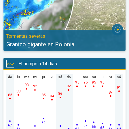
Tormentas severas
Granizo gigante en Polonia
El tiempo a 14 días
do
lu
ma
mi
ju
vi
sá
do
lu
ma
mi
ju
vi
sá
95
95
95
95
93
92
92
91
88
87
86
85
85
84
69
67
67
66
65
64
64
64
64