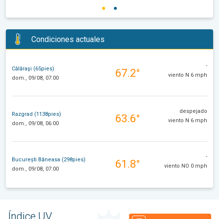
Condiciones actuales
-
Călăraşi (65pies)
67.2°
viento N 6 mph
dom., 09/08, 07:00
despejado
Razgrad (1138pies)
63.6°
viento N 6 mph
dom., 09/08, 06:00
-
București Băneasa (298pies)
61.8°
viento NO 0 mph
dom., 09/08, 07:00
Índice UV