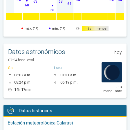
63
63
61
60
56
máx. (°F)
mín. (°F)
más
menos
Datos astronómicos
hoy
07:24 hora local
Sol
Luna
06:07 a.m.
01:31 a.m.
08:24 p.m.
06:19 p.m.
luna
14h 17min
menguante
Datos históricos
Estación meteorológica Calarasi