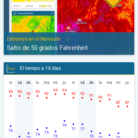
Extremos en el Noroeste
Salto de 50 grados Fahrenheit
El tiempo a 14 días
vi
sá
do
lu
ma
mi
ju
vi
sá
do
lu
ma
mi
ju
94
94
93
93
93
92
92
92
92
91
91
90
87
87
79
77
77
76
75
74
73
73
72
72
72