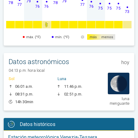
79
79
78
78
77
77
76
76
76
75
75
75
73
máx. (°F)
mín. (°F)
más
menos
Datos astronómicos
hoy
04:13 p.m. hora local
Sol
Luna
06:01 a.m.
11:46 p.m.
08:31 p.m.
02:51 p.m.
luna
14h 30min
menguante
Datos históricos
Estación meteorológica Venezia-Tessera