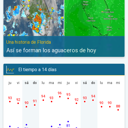
Una historia de Florida
Así se forman los aguaceros de hoy
El tiempo a 14 días
ju
vi
sá
do
lu
ma
mi
ju
vi
sá
do
lu
ma
mi
96
95
94
94
93
93
93
92
92
91
90
90
90
88
81