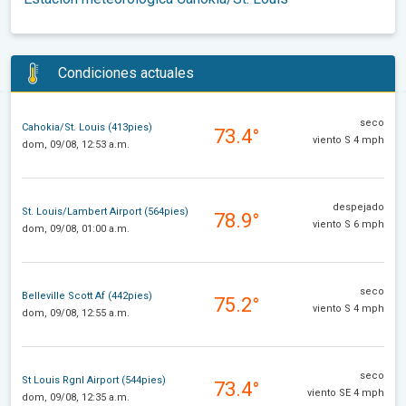
Condiciones actuales
seco
Cahokia/St. Louis (413pies)
73.4°
viento S 4 mph
dom, 09/08, 12:53 a.m.
despejado
St. Louis/Lambert Airport (564pies)
78.9°
viento S 6 mph
dom, 09/08, 01:00 a.m.
seco
Belleville Scott Af (442pies)
75.2°
viento S 4 mph
dom, 09/08, 12:55 a.m.
seco
St Louis Rgnl Airport (544pies)
73.4°
viento SE 4 mph
dom, 09/08, 12:35 a.m.