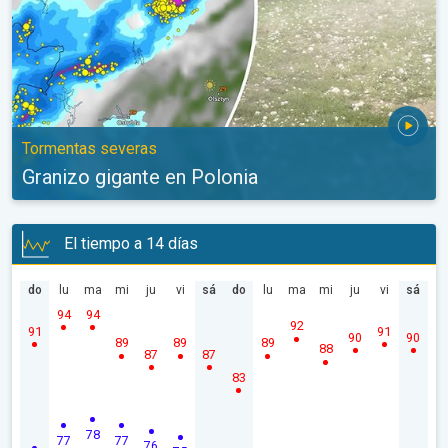
Tormentas severas
Granizo gigante en Polonia
El tiempo a 14 días
do
lu
ma
mi
ju
vi
sá
do
lu
ma
mi
ju
vi
sá
94
94
92
91
91
90
90
89
89
89
88
87
87
83
78
77
77
76