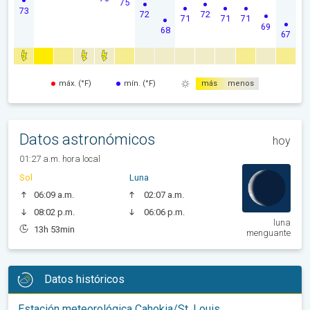
75
73
72
72
71
71
71
69
68
67
máx. (°F)
mín. (°F)
más
menos
Datos astronómicos
hoy
01:27 a.m. hora local
Sol
Luna
06:09 a.m.
02:07 a.m.
08:02 p.m.
06:06 p.m.
luna
13h 53min
menguante
Datos históricos
Estación meteorológica Cahokia/St. Louis