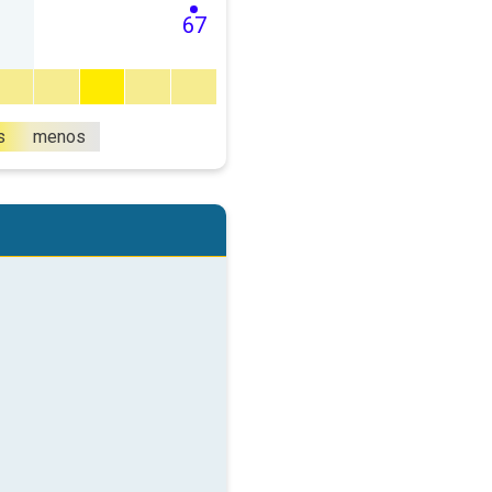
67
s
menos