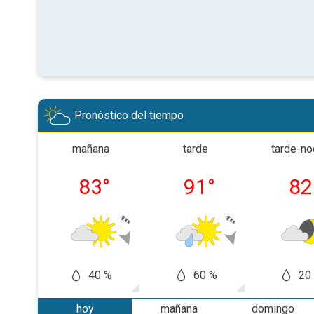
Pronóstico del tiempo
mañana
tarde
tarde-n
83
°
91
°
82
40 %
60 %
20
hoy
mañana
domingo