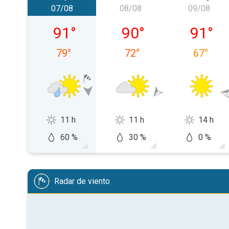
07/08
08/08
09/08
viernes, 07/08
sábado, 08/08
domingo
91
°
90
°
91
°
79
°
72
°
67
°
11 h
11 h
14 h
60 %
30 %
0 %
Radar de viento