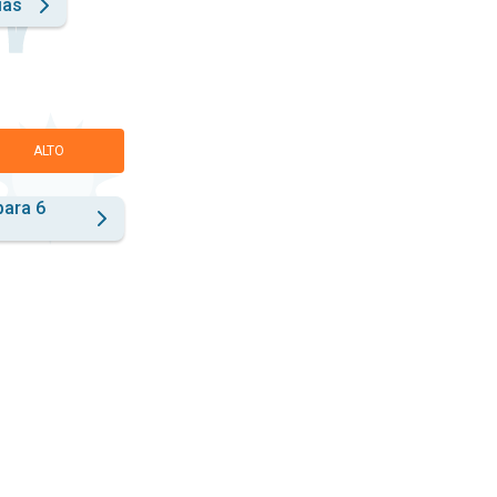
ías
ALTO
para 6