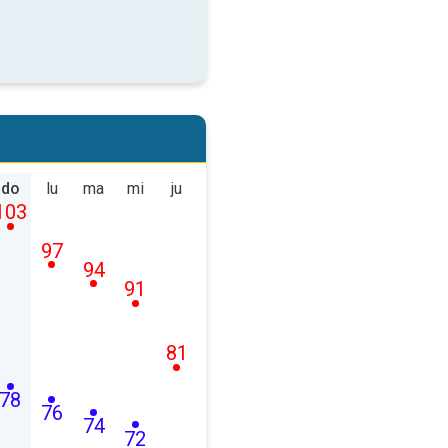
do
lu
ma
mi
ju
103
97
94
91
81
78
76
74
72