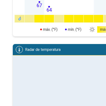
67
64
máx. (°F)
mín. (°F)
má
Radar de temperatura