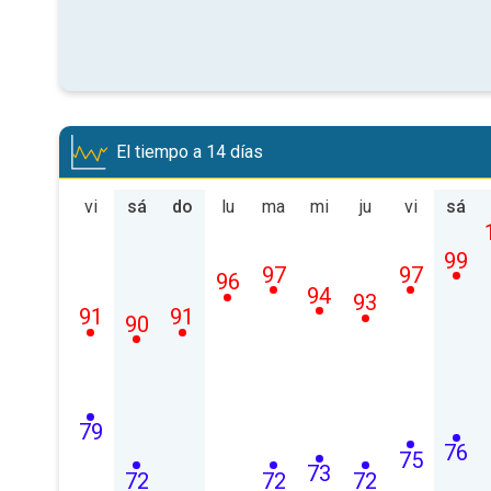
El tiempo a 14 días
vi
sá
do
lu
ma
mi
ju
vi
sá
99
97
97
96
94
93
91
91
90
79
76
75
73
72
72
72