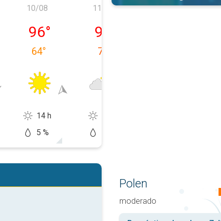
10/08
11/08
12/08
, 09/08
lunes, 10/08
martes, 11/08
miércoles, 12/
96
°
97
°
94
°
64
°
72
°
73
°
14 h
11 h
14 h
5 %
10 %
20 %
Polen
moderado