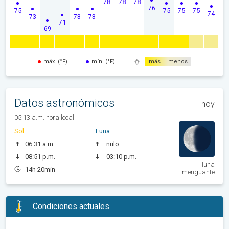
78
78
78
76
75
75
75
75
74
73
73
73
71
69
máx. (°F)
mín. (°F)
más
menos
Datos astronómicos
hoy
05:13 a.m. hora local
Sol
Luna
06:31 a.m.
nulo
08:51 p.m.
03:10 p.m.
luna
14h 20min
menguante
Condiciones actuales