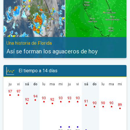
Una historia de Florida
Así se forman los aguaceros de hoy
El tiempo a 14 días
ju
vi
sá
do
lu
ma
mi
ju
vi
sá
do
lu
ma
mi
97
97
94
93
93
93
93
92
92
91
90
90
90
89