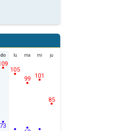
do
lu
ma
mi
ju
109
105
101
99
85
73