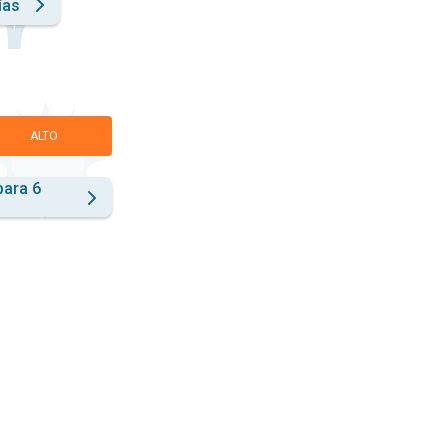
ías
ALTO
para 6