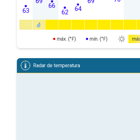
69
69
66
64
63
62
máx. (°F)
mín. (°F)
má
Radar de temperatura