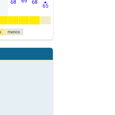
69
68
68
65
s
menos