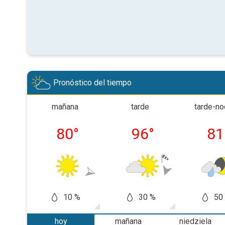
Pronóstico del tiempo
mañana
tarde
tarde-n
80
°
96
°
81
10 %
30 %
50
hoy
mañana
niedziela