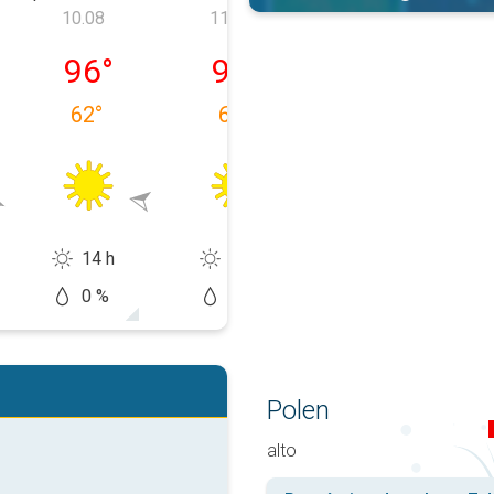
10.08
11.08
12.08
a, 09.08
poniedziałek, 10.08
wtorek, 11.08
środa, 12.08
96
°
97
°
96
°
62
°
64
°
69
°
14 h
13 h
12 h
0 %
5 %
40 %
Polen
alto