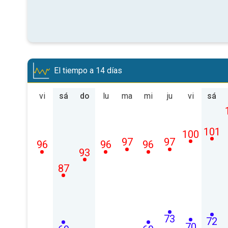
El tiempo a 14 días
vi
sá
do
lu
ma
mi
ju
vi
sá
101
100
97
97
96
96
96
93
87
73
72
70