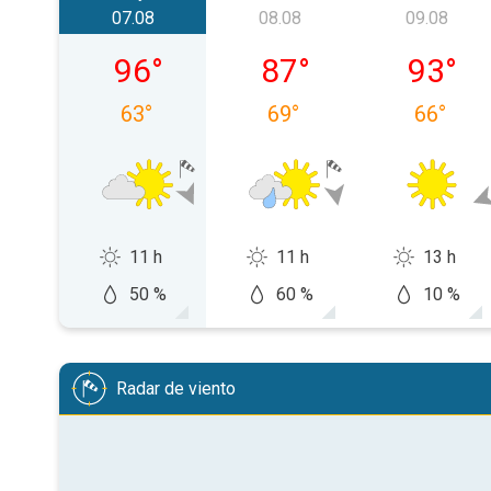
07.08
08.08
09.08
piątek, 07.08
sobota, 08.08
niedziel
96
°
87
°
93
°
63
°
69
°
66
°
11 h
11 h
13 h
50 %
60 %
10 %
Radar de viento