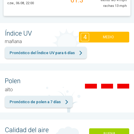
61.3°
viento NO 4 mph
czw., 06.08, 22:00
rachas 13 mph
Índice UV
4
MEDIO
mañana
Pronóstico del Índice UV para 6 días
Polen
alto
Pronóstico de polen a 7 días
Calidad del aire
BUENA