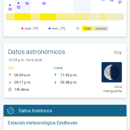
59
57
56
56
52
50
máx. (°F)
mín. (°F)
más
menos
Datos astronómicos
hoy
10:54 p.m. hora local
Sol
Luna
06:09 a.m.
11:45 p.m.
09:17 p.m.
03:48 p.m.
luna
15h 8min
menguante
Datos históricos
Estación meteorológica Eindhoven