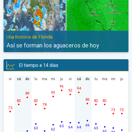
Una historia de Florida
Así se forman los aguaceros de hoy
El tiempo a 14 días
vi
sá
do
lu
ma
mi
ju
vi
sá
do
lu
ma
mi
ju
96
94
92
90
89
83
82
82
82
82
78
75
73
73
66
65
64
64
63
63
62
60