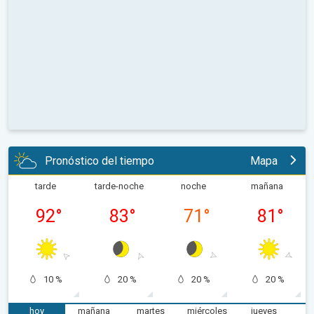
Pronóstico del tiempo
Mapa
tarde
tarde-noche
noche
mañana
92
°
83
°
71
°
81
°
10 %
20 %
20 %
20 %
hoy
mañana
martes
miércoles
jueves
v