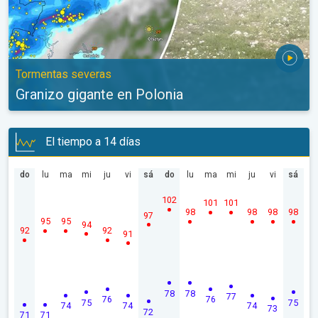
Tormentas severas
Granizo gigante en Polonia
El tiempo a 14 días
do
lu
ma
mi
ju
vi
sá
do
lu
ma
mi
ju
vi
sá
102
101
101
98
98
98
98
97
95
95
94
92
92
91
78
78
77
76
76
75
75
74
74
74
73
72
71
71