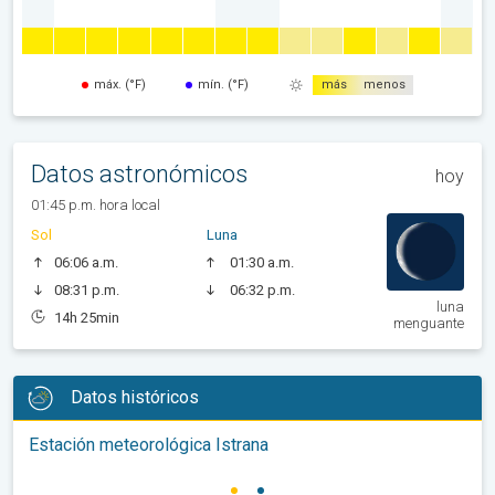
máx. (°F)
mín. (°F)
más
menos
Datos astronómicos
hoy
01:45 p.m. hora local
Sol
Luna
06:06 a.m.
01:30 a.m.
08:31 p.m.
06:32 p.m.
luna
14h 25min
menguante
Datos históricos
Estación meteorológica Istrana