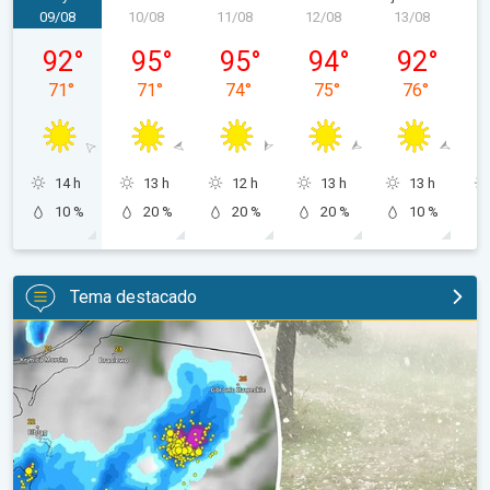
09/08
10/08
11/08
12/08
13/08
1
domingo, 09/08
lunes, 10/08
martes, 11/08
miércoles, 12/08
jueves, 13/0
92
°
95
°
95
°
94
°
92
°
71
°
71
°
74
°
75
°
76
°
14 h
13 h
12 h
13 h
13 h
10 %
20 %
20 %
20 %
10 %
Tema destacado
Granizo gigante en Polonia. Tormentas severas. . .