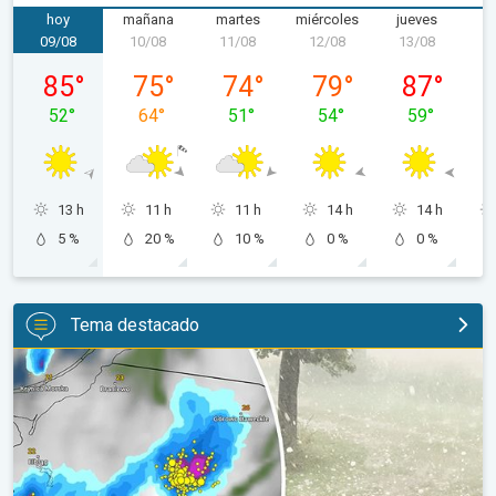
hoy
mañana
martes
miércoles
jueves
v
09/08
10/08
11/08
12/08
13/08
1
domingo, 09/08
lunes, 10/08
martes, 11/08
miércoles, 12/08
jueves, 13/0
85
°
75
°
74
°
79
°
87
°
52
°
64
°
51
°
54
°
59
°
13 h
11 h
11 h
14 h
14 h
5 %
20 %
10 %
0 %
0 %
Tema destacado
Granizo gigante en Polonia. Tormentas severas. . .