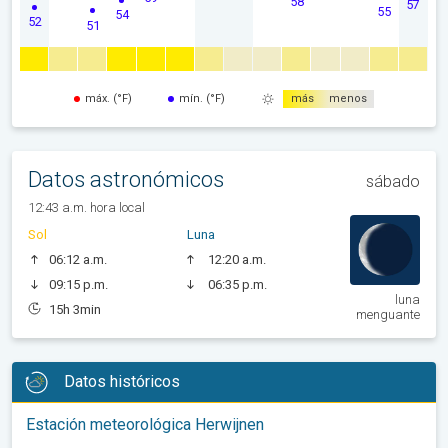
58
57
55
54
52
51
máx. (°F)
mín. (°F)
más
menos
Datos astronómicos
sábado
12:43 a.m. hora local
Sol
Luna
06:12 a.m.
12:20 a.m.
09:15 p.m.
06:35 p.m.
luna
15h 3min
menguante
Datos históricos
Estación meteorológica Herwijnen