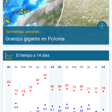
Tormentas severas
Granizo gigante en Polonia
El tiempo a 14 días
do
lu
ma
mi
ju
vi
sá
do
lu
ma
mi
ju
vi
sá
93
87
85
81
80
80
80
79
79
78
77
77
75
74
64
63
62
62
61
60
60
59