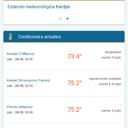
Estación meteorológica Kardjali
Condiciones actuales
despejado
Kardjali (1085pies)
73.4°
viento 0 mph
sáb., 08/08, 03:00
ligeramente nublado
Kavala/Chrisoupolis (16pies)
75.2°
viento E 4 mph
sáb., 08/08, 02:50
-
Plovdiv (606pies)
75.2°
viento 2 mph
sáb., 08/08, 03:00