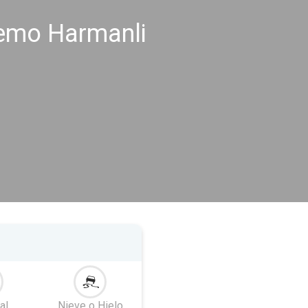
remo Harmanli
al
Nieve o Hielo