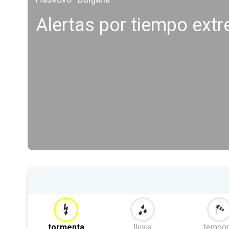
Alertas por tiempo ext
tormenta
lluvia
tempor