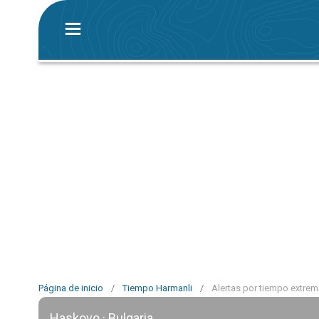
Página de inicio
/
Tiempo Harmanli
/
Alertas por tiempo extre
Haskovo · Bulgaria