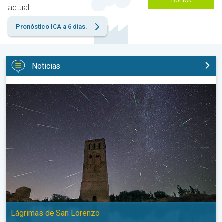
BUENA
actual
Pronóstico ICA a 6 días.
Noticias
Las perseidas iluminan el cielo del país. Lágrimas de San Loren
Lágrimas de San Lorenzo