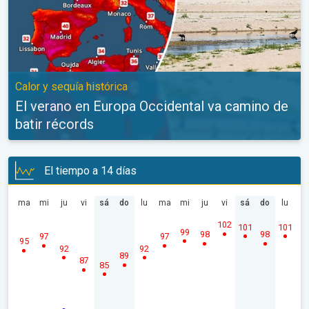
Calor y sequía histórica
El verano en Europa Occidental va camino de
batir récords
El tiempo a 14 días
ma
mi
ju
vi
sá
do
lu
ma
mi
ju
vi
sá
do
lu
102
101
101
99
98
98
97
97
95
92
92
89
87
85