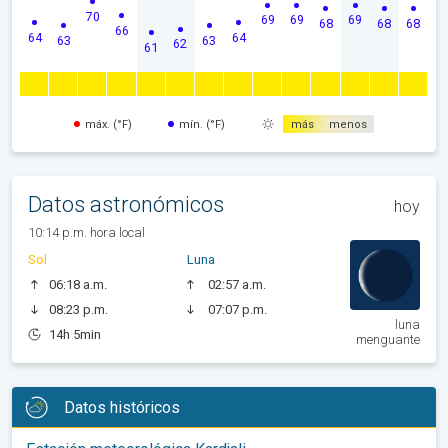
70
69
69
69
68
68
68
66
64
64
63
63
62
61
máx. (°F)
mín. (°F)
más
menos
Datos astronómicos
hoy
10:14 p.m. hora local
Sol
Luna
06:18 a.m.
02:57 a.m.
08:23 p.m.
07:07 p.m.
luna
14h 5min
menguante
Datos históricos