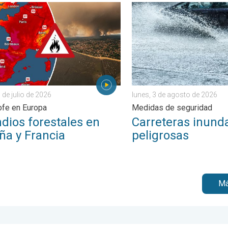
gran tamaño. . . domingo, 26 de julio de 2026
os forestales en España y Francia. Catástrofe en Europa. . . lunes
Carreteras inundadas pelig
 de julio de 2026
lunes, 3 de agosto de 2026
ofe en Europa
Medidas de seguridad
dios forestales en
Carreteras inund
ña y Francia
peligrosas
Má