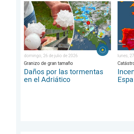
Daños por las tormentas en el Adriático. Granizo de 
Incendi
domingo, 26 de julio de 2026
lunes, 27
Granizo de gran tamaño
Catástr
Daños por las tormentas
Incen
en el Adriático
Espa