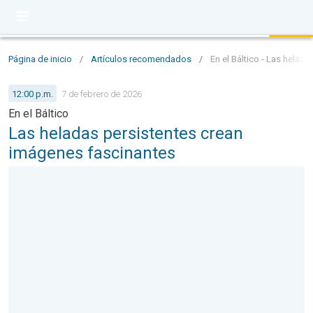
Página de inicio
/
Artículos recomendados
/
En el Báltico - Las helad
12:00 p.m.
7 de febrero de 2026
En el Báltico
Las heladas persistentes crean
imágenes fascinantes