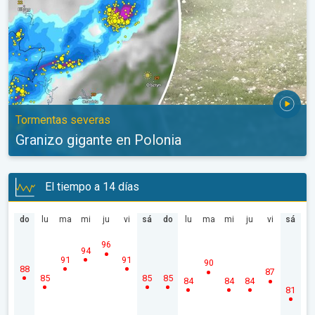
Tormentas severas
Granizo gigante en Polonia
El tiempo a 14 días
do
lu
ma
mi
ju
vi
sá
do
lu
ma
mi
ju
vi
sá
96
94
91
91
90
88
87
85
85
85
84
84
84
81