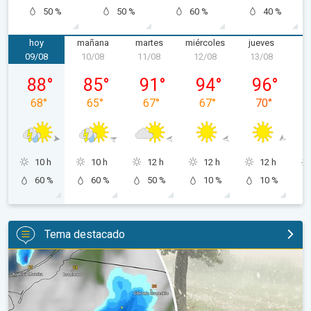
50 %
50 %
60 %
40 %
hoy
mañana
martes
miércoles
jueves
v
09/08
10/08
11/08
12/08
13/08
1
domingo, 09/08
lunes, 10/08
martes, 11/08
miércoles, 12/08
jueves, 13/0
88
°
85
°
91
°
94
°
96
°
68
°
65
°
67
°
67
°
70
°
10 h
10 h
12 h
12 h
12 h
60 %
60 %
50 %
10 %
10 %
Tema destacado
Granizo gigante en Polonia. Tormentas severas. . .