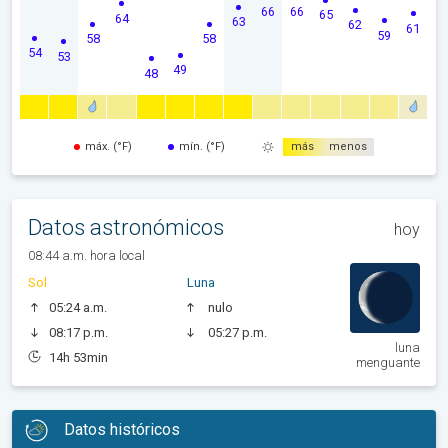
66
66
65
64
63
62
61
59
58
58
54
53
49
48
máx. (°F)
mín. (°F)
más
menos
Datos astronómicos
hoy
08:44 a.m. hora local
Sol
Luna
05:24 a.m.
nulo
08:17 p.m.
05:27 p.m.
luna
14h 53min
menguante
Datos históricos