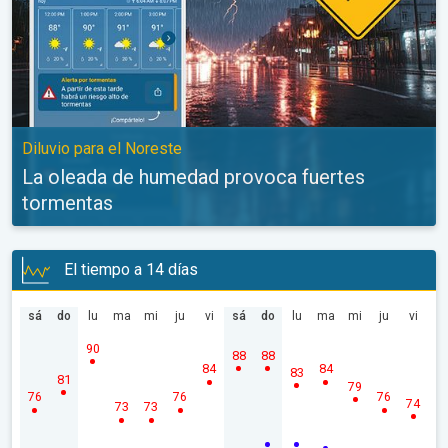
Diluvio para el Noreste
La oleada de humedad provoca fuertes
tormentas
El tiempo a 14 días
sá
do
lu
ma
mi
ju
vi
sá
do
lu
ma
mi
ju
vi
90
88
88
84
84
83
81
79
76
76
76
74
73
73