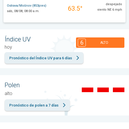
despejado
Ostrava/Mošnov (853pies)
63.5°
viento NE 6 mph
sáb, 08/08, 08:00 a.m.
Índice UV
6
ALTO
hoy
Pronóstico del Índice UV para 6 días
Polen
alto
Pronóstico de polen a 7 días