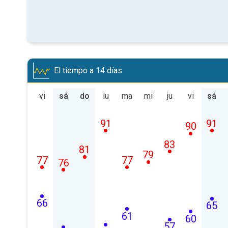
El tiempo a 14 días
vi
sá
do
lu
ma
mi
ju
vi
sá
91
91
90
83
81
79
77
77
76
66
65
61
60
57