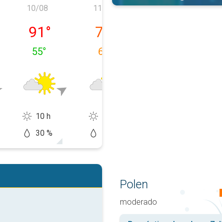
10/08
11/08
12/08
, 09/08
lunes, 10/08
martes, 11/08
miércoles, 12/
91
°
77
°
79
°
55
°
61
°
49
°
10 h
11 h
14 h
30 %
50 %
0 %
Polen
moderado