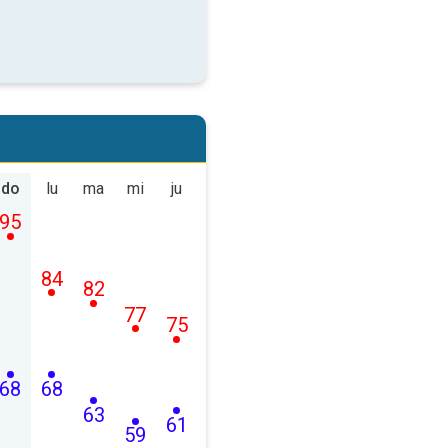
do
lu
ma
mi
ju
95
84
82
77
75
68
68
63
61
59