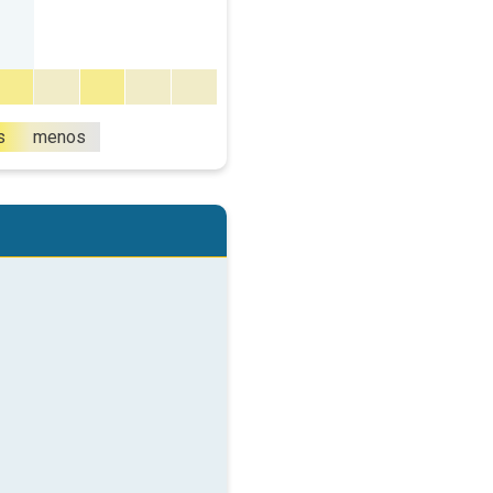
s
menos