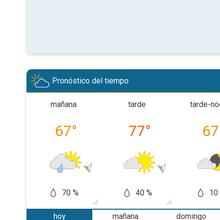
Pronóstico del tiempo
mañana
tarde
tarde-n
67
°
77
°
67
70 %
40 %
10
hoy
mañana
domingo