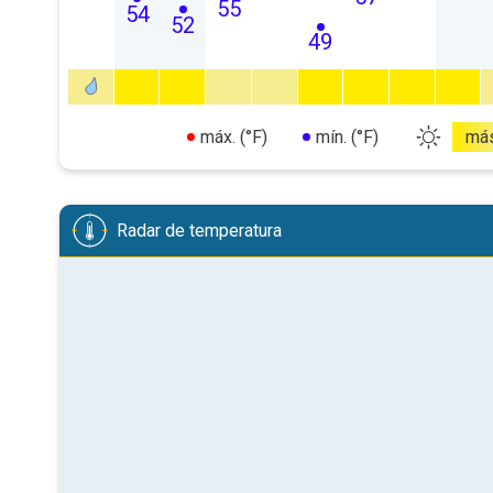
55
54
52
49
máx. (°F)
mín. (°F)
má
Radar de temperatura