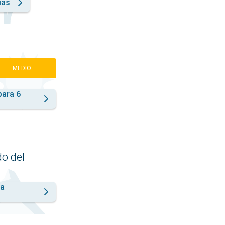
ías
MEDIO
para 6
do del
la