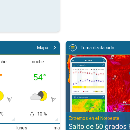
Mapa
Tema destacado
Salto de 50 grados Fahrenheit. E
oche
noche
mañana
tard
°
54
°
67
°
76
 %
10 %
10 %
10
Extremos en el Noroeste
Salto de 50 grados 
lunes
martes
miércoles