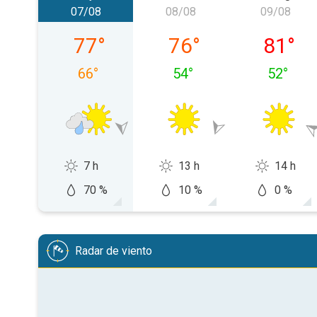
07/08
08/08
09/08
viernes, 07/08
sábado, 08/08
domingo
77
°
76
°
81
°
66
°
54
°
52
°
7 h
13 h
14 h
70 %
10 %
0 %
Radar de viento