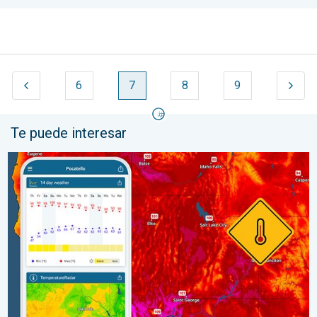
6
7
8
9
Te puede interesar
Salto de 50 grados Fahrenheit. Extremos en el Noroeste. . . j